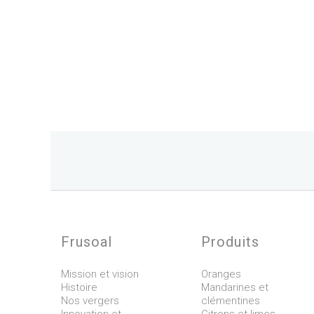
Frusoal
Produits
Mission et vision
Oranges
Histoire
Mandarines et
Nos vergers
clémentines
Innovation et
Citrons et limes