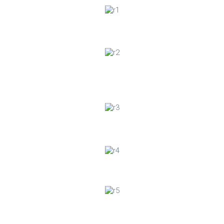
Gâteau roulé à l’orange
Salade d’oranges aux olives vertes, oignons
rouges et fines herbes
Salade d’avocats au poulet
Gâteau aux kakis
Gâteau à l’avocat