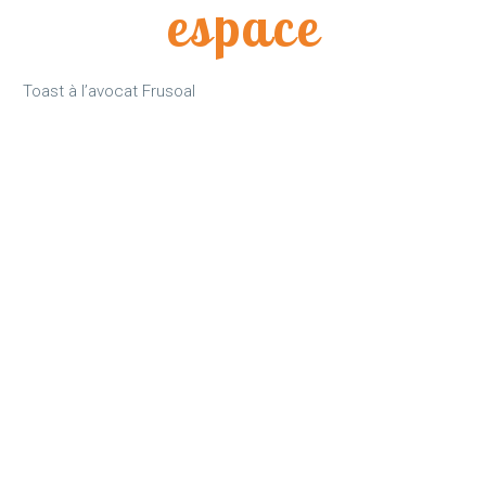
espace
Toast à l’avocat Frusoal
Nos recettes
Parce que les fruits peuvent être savourés des manières
les plus diverses, voici nos suggestions :