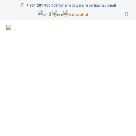
+ 351 281 950 400 (chamada para rede fixa nacional)
geral@frusoal.pt
Frutaria da
Vila