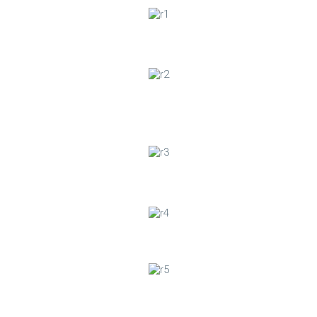
Torta de Laranja
Salada de laranja com azeitonas verdes,
cebola roxa e ervas
Salada de abacate com frango
Bolo de dióspiro
Bolo de abacate