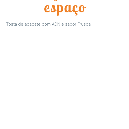
espaço
Tosta de abacate com ADN e sabor Frusoal
As nossas receitas
Porque a fruta pode ser saboreada nas mais variadas
formas, estas são as nossas sugestões: