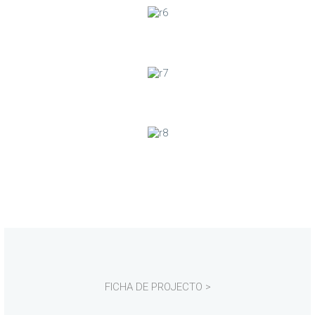
Sorvete de tangerina
Salada com molho de tangerina
Bolo de limão
FICHA DE PROJECTO >