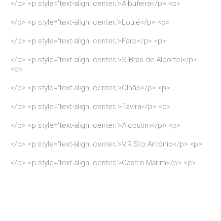
</p> <p style='text-align: center;'>Albufeira</p> <p>
</p> <p style='text-align: center;'>Loulé</p> <p>
</p> <p style='text-align: center;'>Faro</p> <p>
</p> <p style='text-align: center;'>S.Brás de Alportel</p>
<p>
</p> <p style='text-align: center;'>Olhão</p> <p>
</p> <p style='text-align: center;'>Tavira</p> <p>
</p> <p style='text-align: center;'>Alcoutim</p> <p>
</p> <p style='text-align: center;'>V.R.Sto.António</p> <p>
</p> <p style='text-align: center;'>Castro Marim</p> <p>