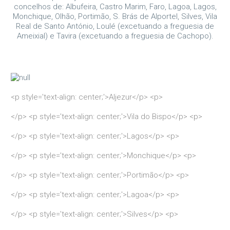
concelhos de: Albufeira, Castro Marim, Faro, Lagoa, Lagos,
Monchique, Olhão, Portimão, S. Brás de Alportel, Silves, Vila
Real de Santo António, Loulé (excetuando a freguesia de
Ameixial) e Tavira (excetuando a freguesia de Cachopo).
<p style='text-align: center;'>Aljezur</p> <p>
</p> <p style='text-align: center;'>Vila do Bispo</p> <p>
</p> <p style='text-align: center;'>Lagos</p> <p>
</p> <p style='text-align: center;'>Monchique</p> <p>
</p> <p style='text-align: center;'>Portimão</p> <p>
</p> <p style='text-align: center;'>Lagoa</p> <p>
</p> <p style='text-align: center;'>Silves</p> <p>