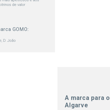
s mais apetitosos e aos
trinos de valor
marca GOMO:
e, D. João
A marca para o
Algarve