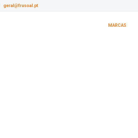
geral@frusoal.pt
FRUSOAL
PRODUTOS
MARCAS
rcas