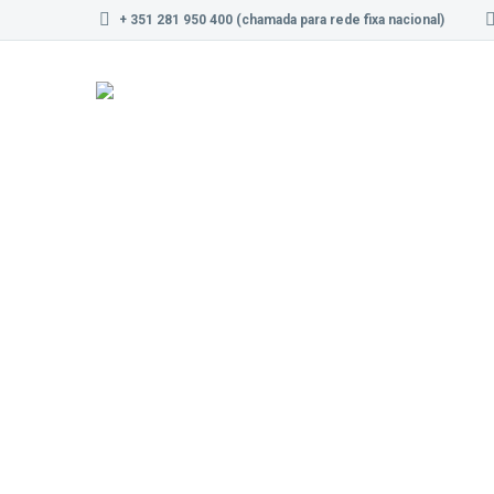
+ 351 281 950 400 (chamada para rede fixa nacional)
As nossas ma