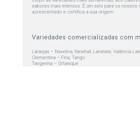
corpo às variedades mais sumarentas, aos calibre
sabores mais intensos. É um selo para os nossos ci
acrescentado e certifica a sua origem.
Variedades comercializadas com 
Laranjas – Navelina, Newhall, Lanelate, Valência Lat
Clementina – Fina, Tango
Tangerina – Ortanique