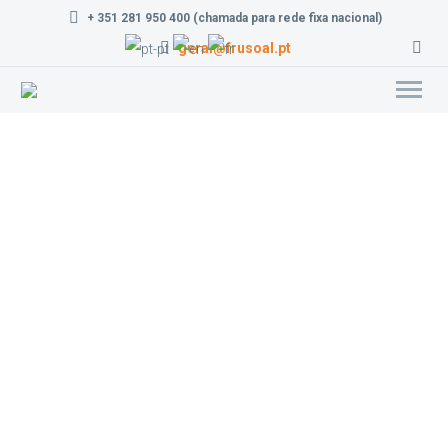
+ 351 281 950 400 (chamada para rede fixa nacional)
geral@frusoal.pt
Dióspiros