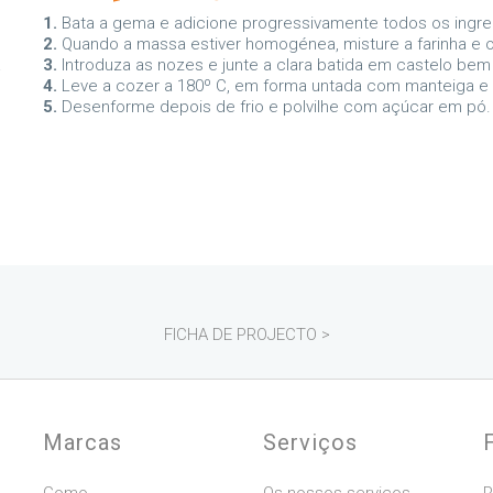
1.
Bata a gema e adicione progressivamente todos os ingredi
2.
Quando a massa estiver homogénea, misture a farinha e 
a
3.
Introduza as nozes e junte a clara batida em castelo be
4.
Leve a cozer a 180º C, em forma untada com manteiga e p
5.
Desenforme depois de frio e polvilhe com açúcar em pó.
FICHA DE PROJECTO >
Marcas
Serviços
Gomo
Os nossos serviços
R