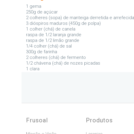
1 gema
250g de açúcar
2 colheres (sopa) de manteiga derretida e arrefecid
3 dióspiros maduros (450g de polpa)
1 colher (chá) de canela
raspa de 1/2 laranja grande
raspa de 1/2 limão grande
1/4 colher (chá) de sal
300g de farinha
2 colheres (chá) de fermento
1/2 chávena (chá) de nozes picadas
1 clara
Frusoal
Produtos
Missão e Visão
Laranjas